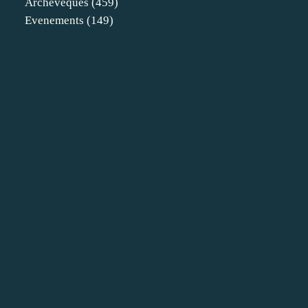
Archeveques
(459)
Evenements
(149)