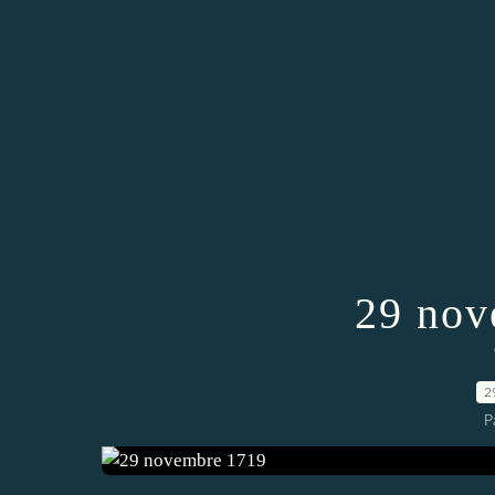
29 nov
2
P