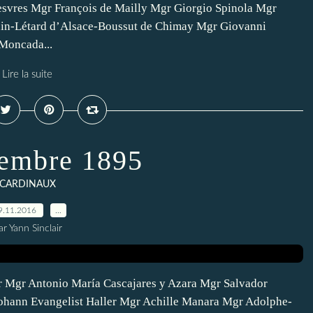
esvres Mgr François de Mailly Mgr Giorgio Spinola Mgr
nin-Létard d’Alsace-Boussut de Chimay Mgr Giovanni
Moncada...
Lire la suite
embre 1895
CARDINAUX
9.11.2016
…
ar Yann Sinclair
r Mgr Antonio María Cascajares y Azara Mgr Salvador
ohann Evangelist Haller Mgr Achille Manara Mgr Adolphe-